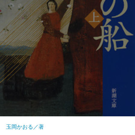
玉岡かおる／著