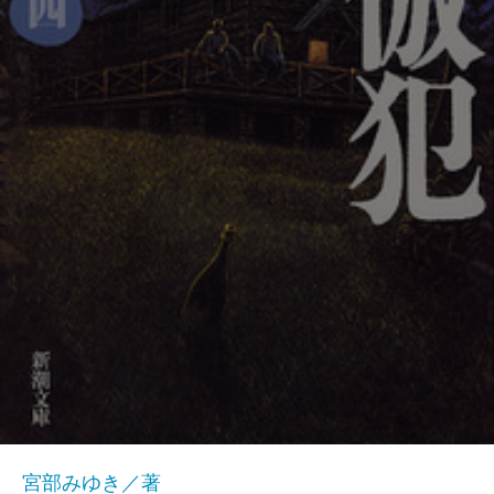
宮部みゆき／著