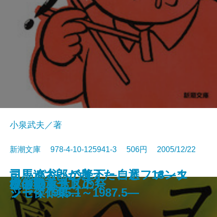
小泉武夫／著
新潮文庫 978-4-10-125941-3 506円 2005/12/22
司馬遼太郎が考えたこと 14―エ
ヨッパ谷への降下―自選ファンタ
司馬遼太郎が考えたこと 13―エ
模倣犯〔四〕
模倣犯〔五〕
文人暴食
天涯の船〔上〕
天涯の船〔下〕
文明の憂鬱
祖国とは国語
コーランを知っていますか
不味い！
アブラクサスの祭
女の勲章〔上〕
女の勲章〔下〕
けものみち〔上〕
けものみち〔下〕
模倣犯〔一〕
模倣犯〔二〕
模倣犯〔三〕
ッセイ1987.5～1990.10―
ジー傑作集―
ッセイ1985.1～1987.5―