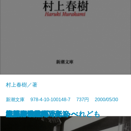
村上春樹／著
新潮文庫 978-4-10-100148-7 737円 2000/05/30
檀
風の男 白洲次郎
婦系図
自閉症だったわたしへ
青春ピカソ
ナイフ
ターン
すいかの匂い
夜明け前に会いたい
辺境・近境
辺境・近境 写真篇
堕落論
しゃべれども しゃべれども
史記の風景
ハンニバル〔上〕
ハンニバル〔下〕
欲望
礼儀作法入門
江戸の暗黒街
中原中也詩集