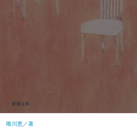
唯川恵／著