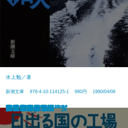
水上勉／著
新潮文庫 978-4-10-114125-1 990円 1990/04/08
冷い夏、熱い夏
まんぞく まんぞく
この人を見よ
注文の多い料理店
五千回の生死
流転の海 第一部
夢の木坂分岐点
鬼麿斬人剣
飢餓海峡〔上〕
飢餓海峡〔下〕
日出る国の工場
暗夜行路
谷中・首ふり坂
百
ふたりで探偵
子子家庭は危機一髪
人情武士道
優駿〔上〕
優駿〔下〕
胡桃の家