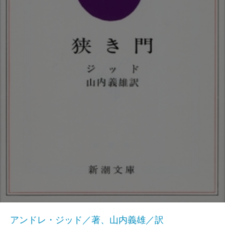
アンドレ・ジッド／著、山内義雄／訳