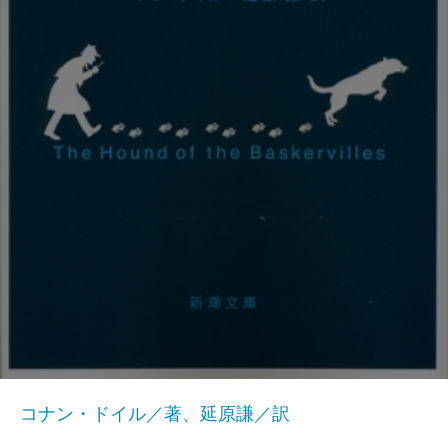
コナン・ドイル／著、延原謙／訳