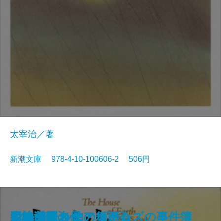
太宰治／著
新潮文庫 978-4-10-100606-2 506円
狭き門
天の夕顔
夕鶴・彦市ばなし
善悪の彼岸
バスカヴィル家の犬
盗賊
野火
博物誌
フランダースの犬
走れメロス
大地〔四〕
大地〔三〕
大地〔二〕
ジェーン・エア〔下〕
大地〔一〕
四つの署名
悪の華
シャーロック・ホームズの事件簿
少将滋幹の母
ドルジェル伯の舞踏会