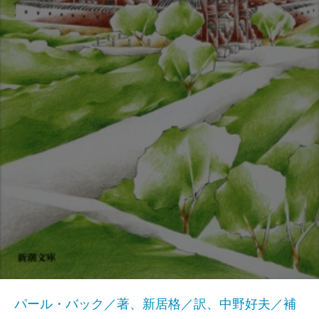
パール・バック／著、新居格／訳、中野好夫／補