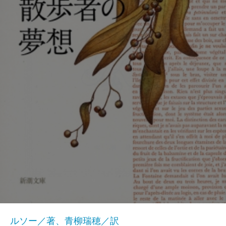
ルソー／著、青柳瑞穂／訳