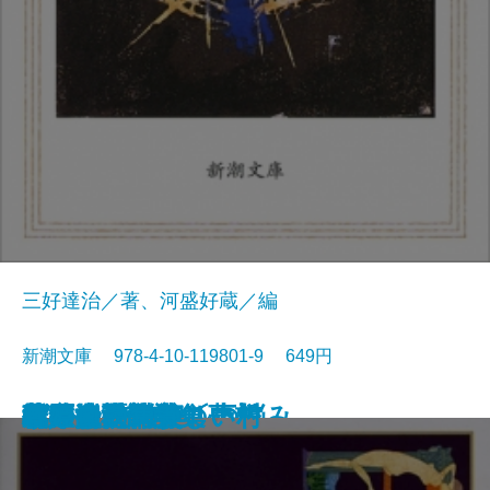
三好達治／著、河盛好蔵／編
新潮文庫 978-4-10-119801-9 649円
孤独な散歩者の夢想
ゲーテ詩集
脂肪の塊・テリエ館
パルムの僧院〔下〕
巴里の憂鬱
若きウェルテルの悩み
ハイネ詩集
女の一生
パルムの僧院〔上〕
三好達治詩集
バイロン詩集
春琴抄
風立ちぬ・美しい村
ヴィヨンの妻
北原白秋詩集
萩原朔太郎詩集
ヘッセ詩集
春の嵐
椿姫
春