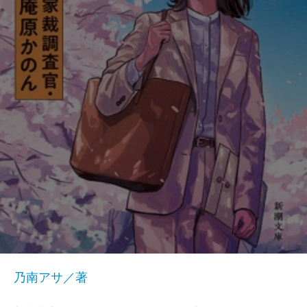
乃南アサ／著