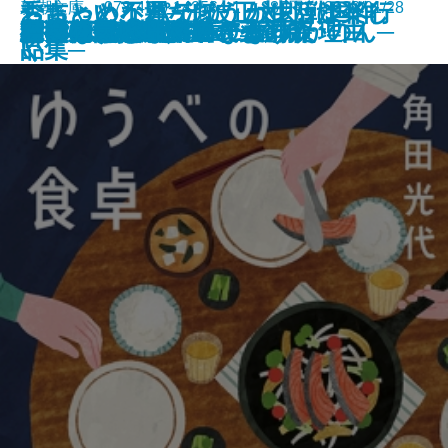
ちょっと不運なほうが生活は楽し
おちゃめなパティ、カレッジへ行
秀吉という男─池波正太郎戦国作
新潮文庫 978-4-10-142564-1 880円 2026/01/28
わたしたちが泥棒になった理由
こんな感じで書いてます
ラザロの迷宮
悪党たちのシチュー
猫の神隠し 幽世の薬剤師
忘らるる惑星
8月31日の初恋
雫の街─家裁調査官・庵原かのん─
ゆうべの食卓
神獣夢望伝
水谷豊 自伝
野獣死すべし
ジャックポット
判事の殺人リスト〔上〕
判事の殺人リスト〔下〕
彼女の思い出／逆さまの森
君を狂気と呼ぶのなら
い
く
品集─