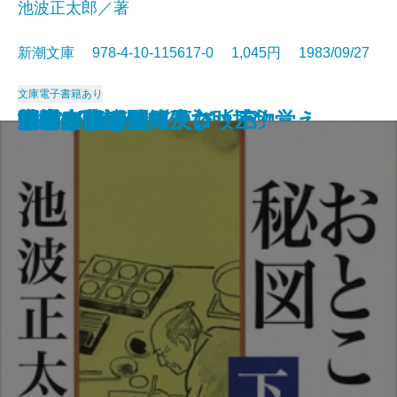
池波正太郎／著
新潮文庫 978-4-10-115617-0 1,045円 1983/09/27
文庫
電子書籍あり
艶書
胡蝶の夢 一
胡蝶の夢 二
男子の本懐
かぼちゃの馬車
神隠し
消えた女―彫師伊之助捕物覚え―
風流太平記
おとこの秘図〔上〕
おとこの秘図〔中〕
おとこの秘図〔下〕
忍びの旗
さまざまな迷路
河童が覗いたヨーロッパ
幻の光
日本の昔話
死海のほとり
密会
洪水はわが魂に及び〔上〕
洪水はわが魂に及び〔下〕