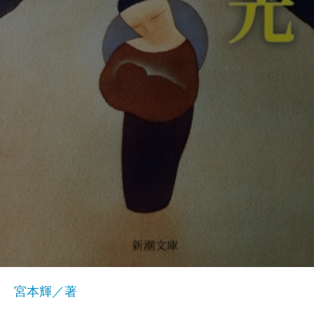
宮本輝／著