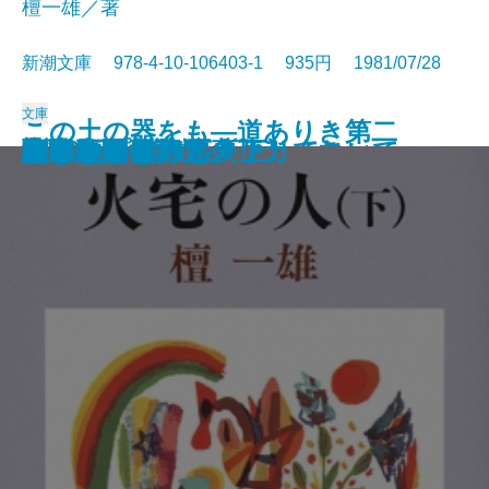
檀一雄／著
新潮文庫 978-4-10-106403-1 935円 1981/07/28
文庫
この土の器をも―道ありき第二
散歩のとき何か食べたくなって
沈黙
彦左衛門外記
エディプスの恋人
聖少女
ブンナよ、木からおりてこい
あんちゃん
お気に召すまま
火宅の人〔上〕
火宅の人〔下〕
だれかさんの悪夢
心に太陽を持て
悲しみの歌
扇野
若き数学者のアメリカ
ケインとアベル〔上〕
ケインとアベル〔下〕
海の史劇
橋のない川 五
部 結婚編―