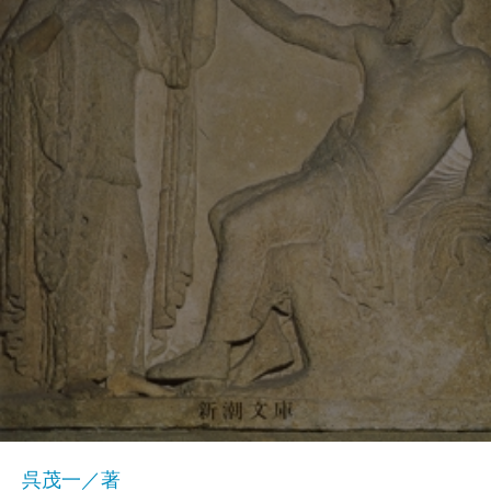
呉茂一／著