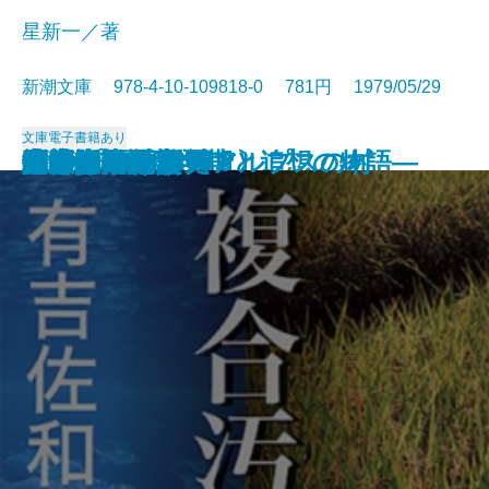
星新一／著
新潮文庫 978-4-10-109818-0 781円 1979/05/29
文庫
電子書籍あり
ギリシア神話〔上〕
放浪記
太郎物語(大学編)
木精―或る青年期と追想の物語―
ジェニィ
決定版 夏目漱石
永遠の夫
銀嶺の人〔上〕
銀嶺の人〔下〕
おせっかいな神々
複合汚染
二十歳の原点
消されかけた男
町奉行日記
夕ごはんたべた？
賭博者
アルプスの谷 アルプスの村
七瀬ふたたび
岬にての物語
馬上少年過ぐ