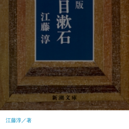
江藤淳／著