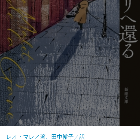
レオ・マレ／著、田中裕子／訳