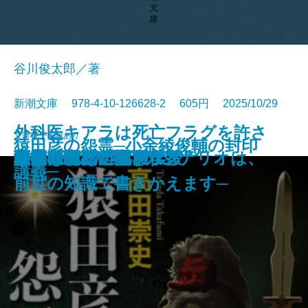
谷川俊太郎／著
新潮文庫 978-4-10-126628-2 605円 2025/10/29
外科医キアラは死亡フラグを許さ
文庫
電子書籍あり
猿田彦の怨霊─小余綾俊輔の封印
探偵はパリへ還る
恐るべきこどもたち
美しい探偵に必要な殺人
僕の青春をクイズに捧ぐ
殺意はないけど
銀将の奇跡─覇王の譜2─
雨上がりのビーフシチュー
あかあかや月─明恵上人伝─
ひむろ飛脚
虚空へ
やりなおし世界文学
母の味、だいたい伝授
巨匠とマルガリータ
秘儀〔上〕
秘儀〔下〕
巫女は月夜に殺される
ない─死人だらけのシナリオは、
木挽町のあだ討ち
野火の夜
講義─
前世の知識で書きかえます─