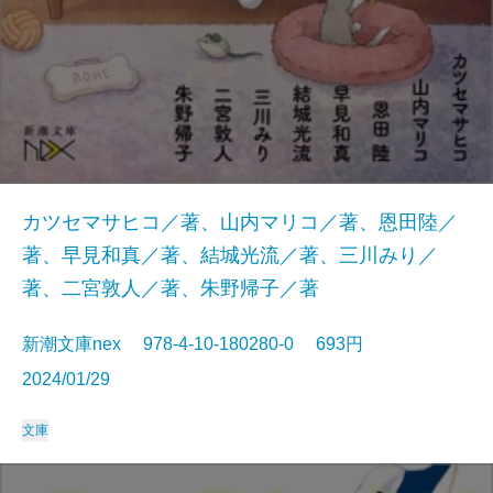
カツセマサヒコ／著、山内マリコ／著、恩田陸／
著、早見和真／著、結城光流／著、三川みり／
著、二宮敦人／著、朱野帰子／著
新潮文庫nex 978-4-10-180280-0 693円
2024/01/29
文庫