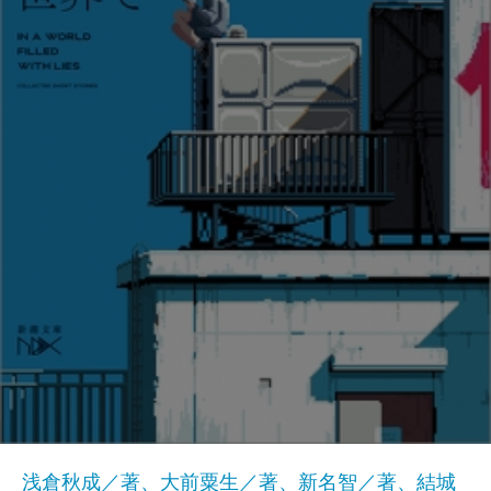
浅倉秋成／著、大前粟生／著、新名智／著、結城