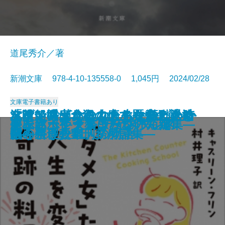
道尾秀介／著
新潮文庫 978-4-10-135558-0 1,045円 2024/02/28
文庫
電子書籍あり
「ダメ女」たちの人生を変えた奇
友喰い―鬼食役人のあやかし退治
フランス革命の女たち―激動の時
沈没船博士、海の底で歴史の謎を
名前で呼ばれたこともなかったか
嘘があふれた世界で
巡査たちに敬礼を
希望のゆくえ
飛ぶ男
果ての海
土佐くろしお鉄道殺人事件
出版禁止 ろろるの村滞在記
TIMELESS
雷神
風神の手
屍衣にポケットはない
もふもふ―犬猫まみれの短編集―
オーバーヒート
夢に迷ってタクシーを呼んだ
アンソーシャル ディスタンス
跡の料理教室
帖―
代を生きた11人の物語―
追う
ら―奈良少年刑務所詩集―