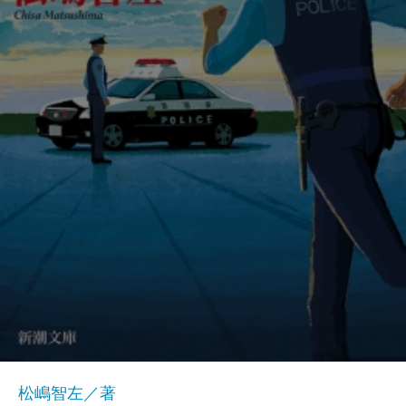
松嶋智左／著