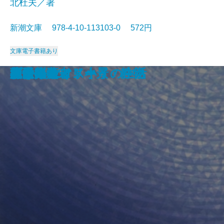
北杜夫／著
新潮文庫 978-4-10-113103-0 572円
文庫
電子書籍あり
眠狂四郎無頼控〔六〕
日日平安
芽むしり仔撃ち
忍ぶ川
梟の城
海辺の光景
しぶちん
しろばんば
香華
どくとるマンボウ航海記
プールサイド小景・静物
おはん
大炊介始末
ドストエフスキイの生活
楢山節考
紀ノ川
蒼き狼
可愛いエミリー
天平の甍
ひかりごけ