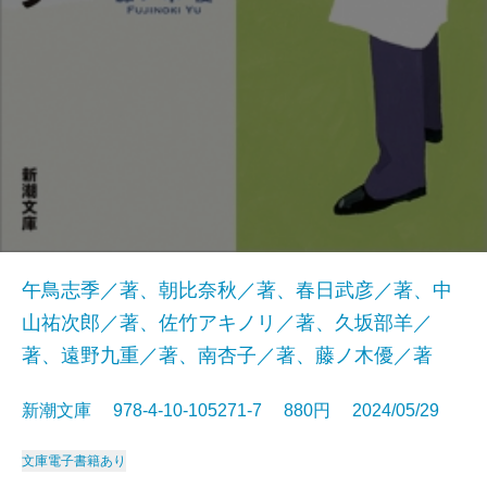
午鳥志季／著、朝比奈秋／著、春日武彦／著、中
山祐次郎／著、佐竹アキノリ／著、久坂部羊／
著、遠野九重／著、南杏子／著、藤ノ木優／著
新潮文庫 978-4-10-105271-7 880円 2024/05/29
文庫
電子書籍あり