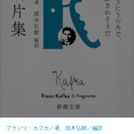
フランツ・カフカ／著、頭木弘樹／編訳