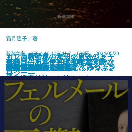
霜月透子／著
新潮文庫 978-4-10-105341-7 693円 2024/05/29
もし高校野球の女子マネージャー
カフカ断片集―海辺の貝殻のよう
夜明けのカルテ―医師作家アンソ
最後に「ありがとう」と言えたな
死の貝―日本住血吸虫症との闘い
夜が明ける
がドラッカーの『イノベーション
ひとりでカラカサさしてゆく
ガイズ＆ドールズ
ぼくの哲学
にうつろで、ひと足でふみつぶさ
天狗屋敷の殺人
祈願成就
フェルメールの憂鬱
神の悪手
こころの散歩
ここに物語が
身代りの女
ブラームスはお好き
決定版カフカ短編集
イデアの再臨
公孫龍 巻二 赤龍篇
文庫
電子書籍あり
ロジー―
ら
―
と企業家精神』を読んだら
れそうだ―