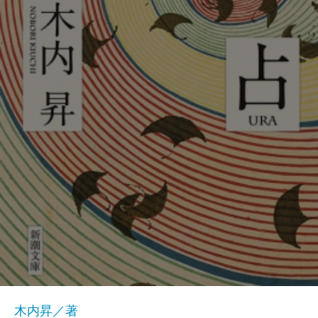
木内昇／著