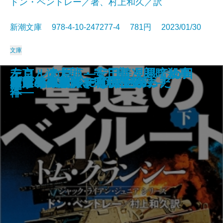
ドン・ベントレー／著、村上和久／訳
新潮文庫 978-4-10-247277-4 781円 2023/01/30
文庫
テロルの原点―安田善次郎暗殺事
左京・遼太郎・安二郎 見果てぬ日
占
名探偵のはらわた
画家とモデル―宿命の出会い―
文豪ナビ 遠藤周作
影に対して―母をめぐる物語―
近鉄特急殺人事件
死神の棋譜
鏡影劇場〔上〕
鏡影劇場〔下〕
奪還のベイルート〔上〕
奪還のベイルート〔下〕
幽世の薬剤師3
人形島の殺人―呪殺島秘録―
雪月花―謎解き私小説―
プロジェクト・インソムニア
村田エフェンディ滞土録
コラムニストになりたかった
みずうみ
件―
本