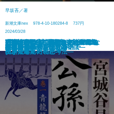
早坂吝／著
新潮文庫nex 978-4-10-180284-8 737円
2024/03/28
ごんぎつね でんでんむしのかな
可能性の怪物 文豪とアルケミス
VR浮遊館の謎―探偵AIのリアル・
おカネの教室―僕らがおかしなク
「科学的」は武器になる―世界を
放浪・雪の夜―織田作之助傑作集
(霊媒の話より)題未定―安部公房
空白の意匠―初期ミステリ傑作集
文庫
電子書籍あり
令和元年のテロリズム
古くてあたらしい仕事
絆―棋士たち 師弟の物語―
ごんぎつねの夢
小説8050
AI監獄ウイグル
夜の人々
公孫龍 巻一 青龍篇
上野アンダーグラウンド
羅城門に啼く
わたしの名前を消さないで
幽世の薬剤師6
しみ―新美南吉傑作選―
ト短編集
ディープラーニング―
ラブで学んだ秘密―
生き抜くための思考法―
―
初期短編集―
(二)―