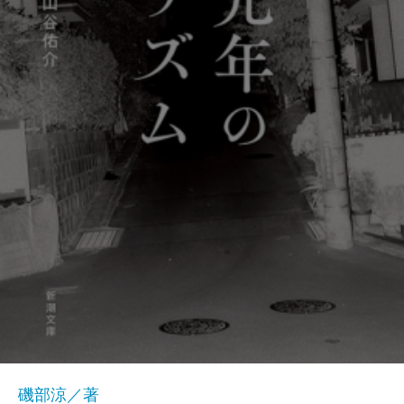
磯部涼／著