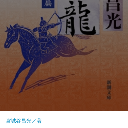
宮城谷昌光／著