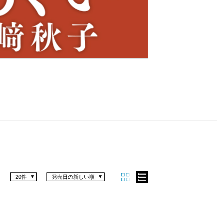
Nex
t
20件
発売日の新しい順