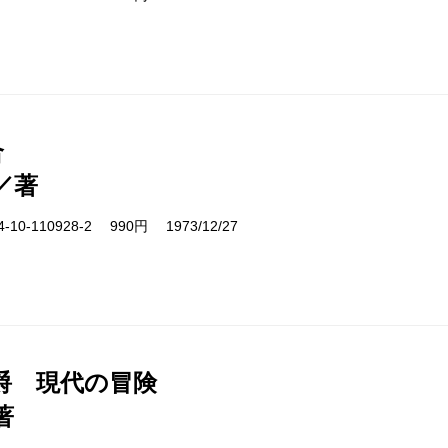
合
／著
10-110928-2 990円 1973/12/27
爵 現代の冒険
著