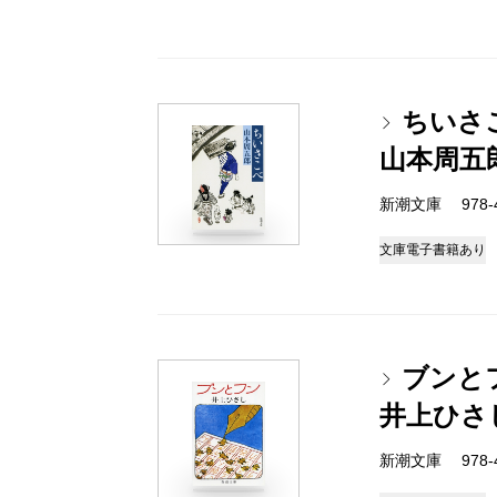
ちいさ
山本周五
新潮文庫 978-4-
文庫
電子書籍あり
ブンと
井上ひさ
新潮文庫 978-4-