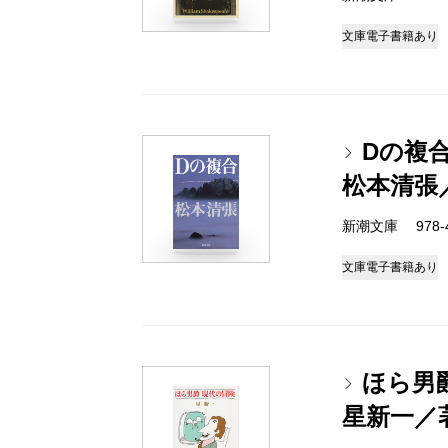
文庫
電子書籍あり
Dの複
松本清張
新潮文庫 978-4-
文庫
電子書籍あり
ほら男
星新一／