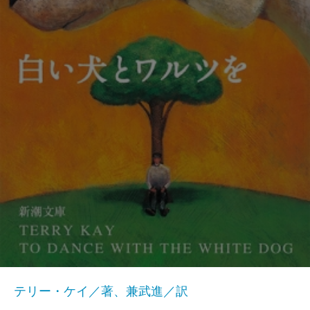
テリー・ケイ／著、兼武進／訳