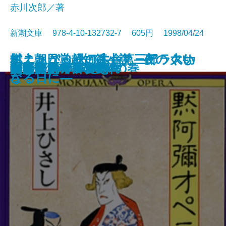
赤川次郎／著
新潮文庫 978-4-10-132732-7 605円 1998/04/24
イニュニック［生命］―アラスカ
村上朝日堂超短篇小説 夜のくも
燃えあがる緑の木―第三部 大い
文庫
プリズンの満月
義男の青春・別離
生きものたちの部屋
町でいちばんの美女
こころの処方箋
父と子
明治の人物誌
陋巷に在り〔3〕媚の巻
子子家庭は大当り！
黙阿彌オペラ
海は涸いていた
花盗人
大博打
白い犬とワルツを
日々の泡
無能の人・日の戯れ
ホリー・ガーデン
の原野を旅する―
ざる
なる日に―