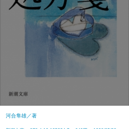
河合隼雄／著