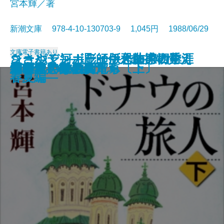
宮本輝／著
新潮文庫 978-4-10-130703-9 1,045円 1988/06/29
文庫
電子書籍あり
ささやく河―彫師伊之助捕物覚え
ショパン―カラー版作曲家の生涯
ゴールデンボーイ―恐怖の四季
新編 風の又三郎
あばれ狼
脱出
むかしの味
ガープの世界〔上〕
ガープの世界〔下〕
生きている源八
ドナウの旅人〔上〕
ドナウの旅人〔下〕
雪の花
編笠十兵衛〔上〕
編笠十兵衛〔下〕
欲望という名の電車
ガラスの動物園
日本語 表と裏
千利休とその妻たち〔上〕
千利休とその妻たち〔下〕
―
―
春夏編―