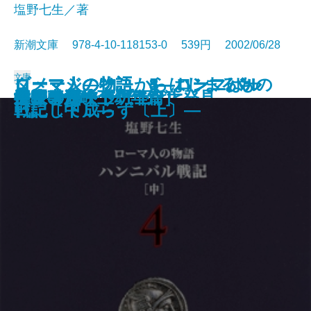
塩野七生／著
新潮文庫 978-4-10-118153-0 539円 2002/06/28
文庫
ダメージ―そこからはじまるもの
ローマ人の物語 3―ハンニバル
ローマ人の物語 4―ハンニバル
ローマ人の物語 5―ハンニバル
ローマ人の物語 1―ローマは一
岬へ［海峡 青春篇］
へその緒スープ
髪
女子中学生の小さな大発見
春雷［海峡 少年篇］
地図のない道
日曜日の夕刊
月の砂漠をさばさばと
海峡［海峡 幼年篇］
キッチン
神様のボート
生麦事件〔上〕
生麦事件〔下〕
クレオパトラ〔上〕
クレオパトラ〔下〕
―
戦記〔上〕―
戦記〔中〕―
戦記〔下〕―
日にして成らず〔上〕―