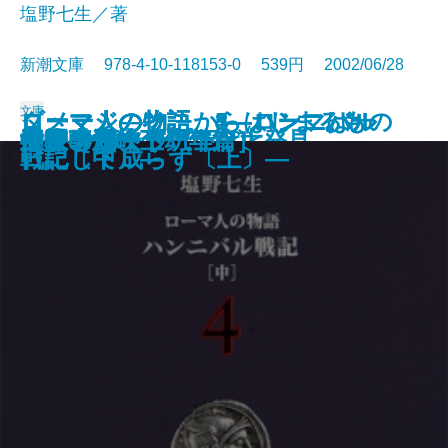
塩野七生／著
新潮文庫 978-4-10-118153-0 539円 2002/06/28
文庫
ダメージ―そこからはじまるもの
ローマ人の物語 3―ハンニバル
ローマ人の物語 4―ハンニバル
ローマ人の物語 5―ハンニバル
ローマ人の物語 1―ローマは一
岬へ［海峡 青春篇］
へその緒スープ
髪
女子中学生の小さな大発見
春雷［海峡 少年篇］
地図のない道
日曜日の夕刊
月の砂漠をさばさばと
海峡［海峡 幼年篇］
キッチン
神様のボート
生麦事件〔上〕
生麦事件〔下〕
クレオパトラ〔上〕
クレオパトラ〔下〕
―
戦記〔上〕―
戦記〔中〕―
戦記〔下〕―
日にして成らず〔上〕―