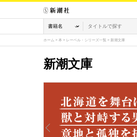
ホーム
>
本
>
レーベル・シリーズ一覧
>
新潮文庫
新潮文庫