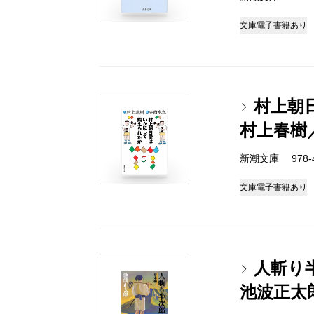
文庫
電子書籍あり
村上朝
村上春樹
新潮文庫 978-4-
文庫
電子書籍あり
人斬り
池波正太