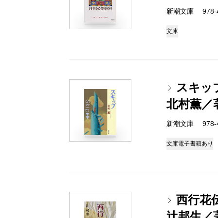
新潮文庫 978-4-
文庫
スキッ
北村薫／
新潮文庫 978-4-
文庫
電子書籍あり
西行花
辻邦生／