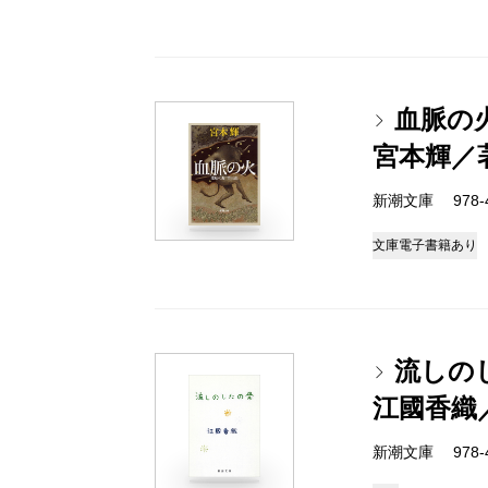
血脈の
宮本輝／
新潮文庫 978-4-
文庫
電子書籍あり
流しの
江國香織
新潮文庫 978-4-