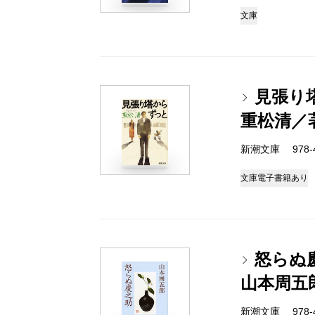
文庫
見張り
重松清／
新潮文庫 978-4-
文庫
電子書籍あり
怒らぬ
山本周五
新潮文庫 978-4-