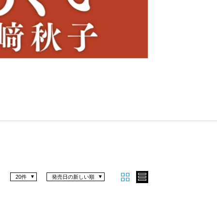
Nex
t
20件
発売日の新しい順