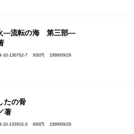
火―流転の海 第三部―
著
10-130752-7 935円 1999/09/29
したの骨
／著
10-133915-3 693円 1999/09/29