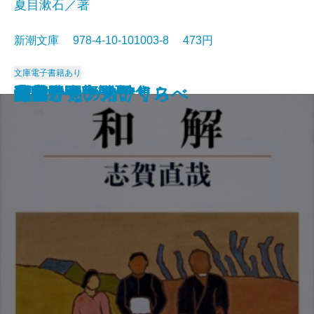
夏目漱石／著
新潮文庫 978-4-10-101003-8 473円
文庫
電子書籍あり
猟銃・闘牛
ヴェルレーヌ詩集
草枕
斜陽
高村光太郎詩集
歌行燈・高野聖
土
真実一路
老妓抄
坊っちゃん
和解
ヰタ・セクスアリス
出家とその弟子
にごりえ・たけくらべ
武蔵野
白痴
青年
雁
それから
門