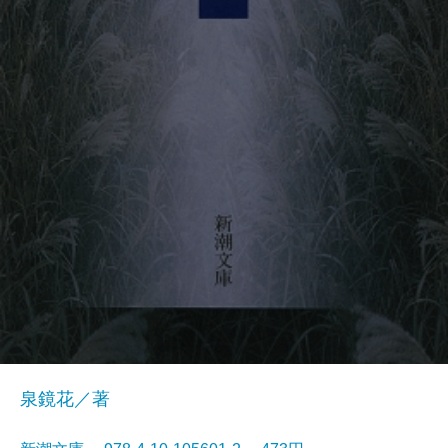
泉鏡花／著