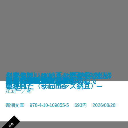
さよならの言い方なんて知らな
〈完全版〉JKハルは異世界で娼婦
幻のアフリカ納豆を追え！─そし
名探偵のいけにえ─人民教会殺人
幽冥の岸 十二国記
未知なるカダスを夢に求めて
龍ノ国幻想9 天恵の命
神と王1 亡国の書
人魚屋敷の殺人
悪徳もまた
善人たち
わたしが・棄てた・女
きまぐれカプセル
一夜─隠蔽捜査10─
夢ノ町本通り─文庫版─
フィレンツェに悪魔が彷徨う
その他の危険
人喰いパンダ殺人事件
色ざんげ
晴れでも雨でも昆虫学者
い。11
になった summer
て現れた〈サピエンス納豆〉─
事件─
星新一／著
新潮文庫 978-4-10-109855-5 693円 2026/08/28