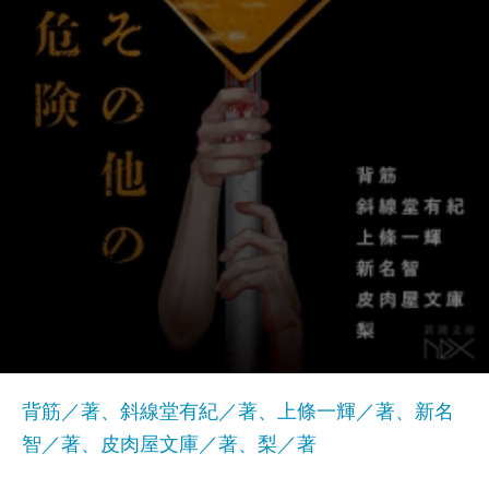
背筋／著、斜線堂有紀／著、上條一輝／著、新名
智／著、皮肉屋文庫／著、梨／著