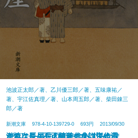
池波正太郎／著、乙川優三郎／著、五味康祐／
著、宇江佐真理／著、山本周五郎／著、柴田錬三
郎／著
新潮文庫 978-4-10-139729-0 693円 2013/09/30
これはこの世のことならず―たま
激情次長―不正融資を食い止めろ
がんこ長屋―人情時代小説傑作選