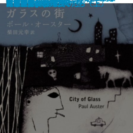
隅の風景
管見妄語 始末に困る人
たまゆら
羽越本線 北の追跡者
死ぬときに後悔すること25
図南の翼 十二国記
黒田如水
ガラスの街
代替医療解剖
トモスイ
三国志(十) 五丈原の巻
つぎはぎプラネット
田辺聖子の古典まんだら〔上〕
田辺聖子の古典まんだら〔下〕
ガラシャ
あなたがいる場所
宮本武蔵(八)
しくる―
―
―