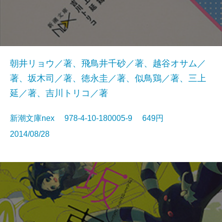
朝井リョウ／著、飛鳥井千砂／著、越谷オサム／
著、坂木司／著、徳永圭／著、似鳥鶏／著、三上
延／著、吉川トリコ／著
新潮文庫nex 978-4-10-180005-9 649円
2014/08/28