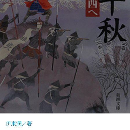
伊東潤／著