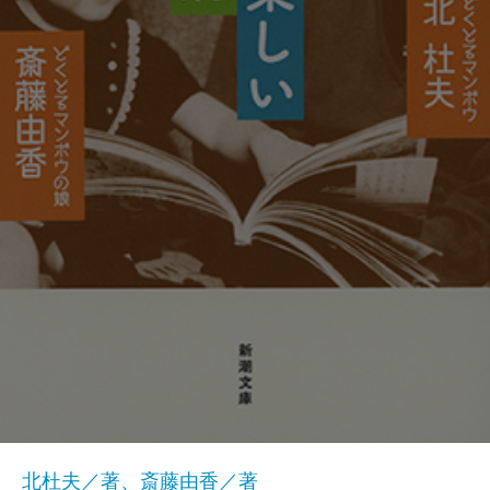
北杜夫／著、斎藤由香／著