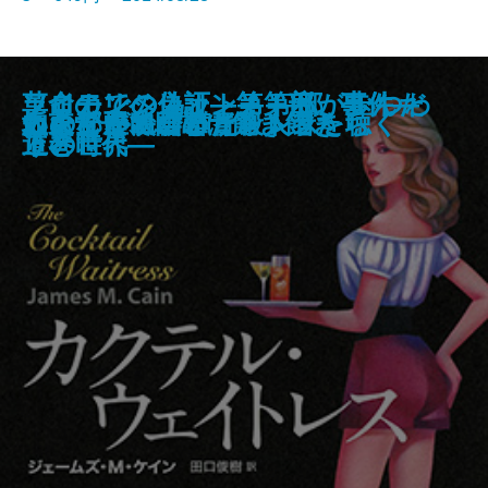
永遠のディーバ―君たちに明日は
ジム・スマイリーの跳び蛙―マー
ソロモンの偽証―第Ⅰ部 事件―
ソロモンの偽証―第Ⅰ部 事件―
革命のリベリオン―第I部 いつわ
ライカでショット！―私が歩んだ
パパは楽しい躁うつ病
巴里茫々
恋情からくり長屋
徒然草REMIX
義烈千秋 天狗党西へ
知ろうとすること。
ポアンカレ予想
郵便配達は二度ベルを鳴らす
カクテル・ウェイトレス
知らない映画のサントラを聴く
いなくなれ、群青
この部屋で君と
坂東蛍子、日常に飽き飽き
わたしが出会った殺人者たち
ない4―
ク・トウェイン傑作選―
上巻
下巻
りの世界―
道と時代―