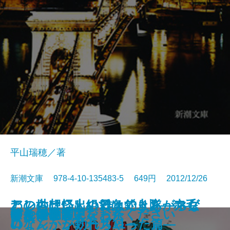
平山瑞穂／著
新潮文庫 978-4-10-135483-5 649円 2012/12/26
わしらは怪しい雑魚釣り隊―マグ
この世は二人組ではできあがらな
アンの想い出の日々〔上〕―赤毛
悪意の手記
古事記の禁忌 天皇の正体
さびしい女神―僕僕先生―
エデン
豊国神宝
乙女の密告
チッチと子
東の海神 西の滄海 十二国記
思い出コロッケ
あの日の僕らにさよなら
すれ違う背中を
ぼくは猟師になった
蒼き信長〔上〕
蒼き信長〔下〕
つやのよる
ゆんでめて
つくも神さん、お茶ください
ロなんかが釣れちゃった篇―
い
のアン・シリーズ11―