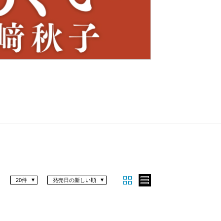
Nex
t
20件
発売日の新しい順