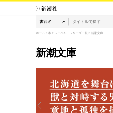
ホーム
>
本
>
レーベル・シリーズ一覧
>
新潮文庫
新潮文庫