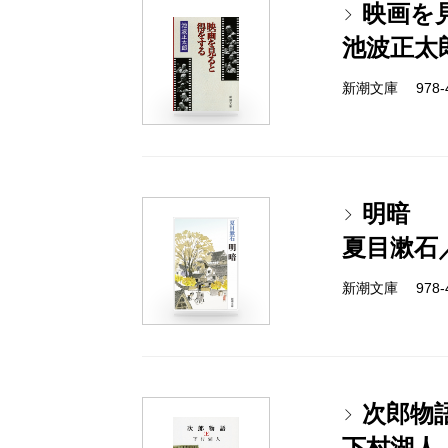
映画を
池波正太
新潮文庫 978-4-
明暗
夏目漱石
新潮文庫 978-4-
次郎物
下村湖人