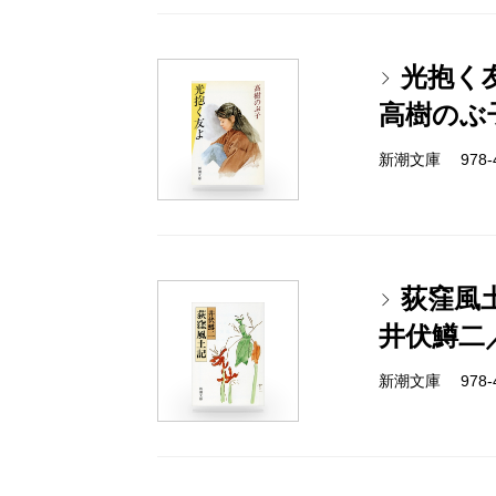
光抱く
高樹のぶ
新潮文庫 978-4-
荻窪風
井伏鱒二
新潮文庫 978-4-