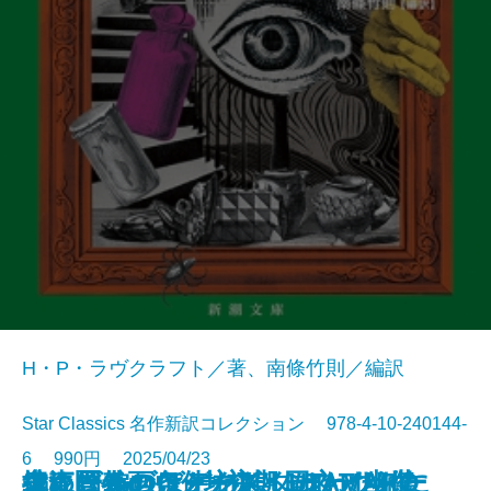
H・P・ラヴクラフト／著、南條竹則／編訳
Star Classics 名作新訳コレクション 978-4-10-240144-
6 990円 2025/04/23
鬼にきんつば─坊主と同心、幽世
大江戸春画ウォーズ UTAMARO
編めば編むほどわたしはわたしに
捜査圏外の条件─初期ミステリ傑
チャールズ・デクスター・ウォー