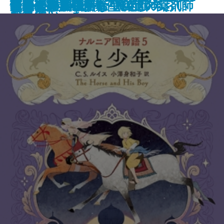
ナルニア国物語6 魔術師のおい
ゆるやかに生贄は
町内会死者蘇生事件
荒地の家族
夏日狂想
ナルニア国物語5 馬と少年
罪の水際
あやかしの仇討ち 幽世の薬剤師
街とその不確かな壁〔上〕
街とその不確かな壁〔下〕
天路の旅人〔上〕
天路の旅人〔下〕
怪物
田沼と蔦重
ヤクザの子
しらべ─
伝
なっていった
作集(三)─
ド事件