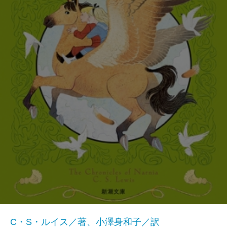
C・S・ルイス／著、小澤身和子／訳