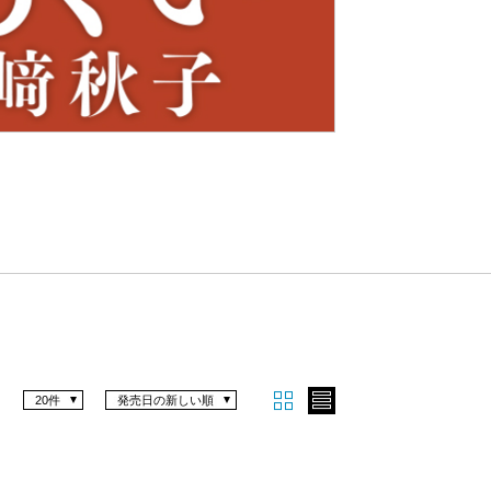
Nex
t
20件
発売日の新しい順