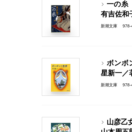
一の糸
有吉佐和
新潮文庫 978-4-
ボンボ
星新一／
新潮文庫 978-4-
山彦乙
山本周五