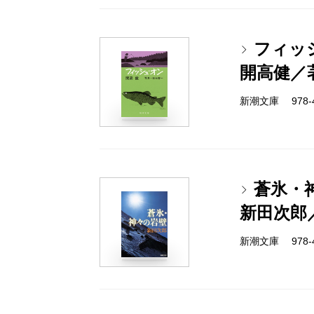
フィッ
開高健／
新潮文庫 978-4-
蒼氷・
新田次郎
新潮文庫 978-4-