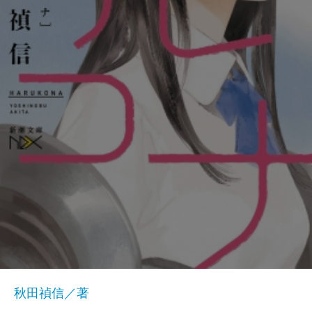
秋田禎信／著