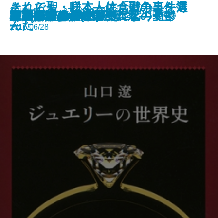
それでも、日本人は「戦争」を選
さくら聖・咲く―佐倉聖の事件簿
新潮文庫nex 978-4-10-180069-1 572円
流星ひとつ
雨のち晴れ、ところにより虹
月光の誘惑
残夢の骸―満州国演義九―
ウィニー・ザ・プー
チャイナ・メン
ジャングル・ブック
宇宙ヴァンパイアー
王の厨房―僕僕先生 零―
ハルコナ
ジュエリーの世界史
あのころのデパート
江戸川乱歩名作選
ゼツメツ少年
村上海賊の娘(一)
村上海賊の娘(二)
管見妄語 グローバル化の憂鬱
本屋さんのダイアナ
んだ
―
2016/06/28