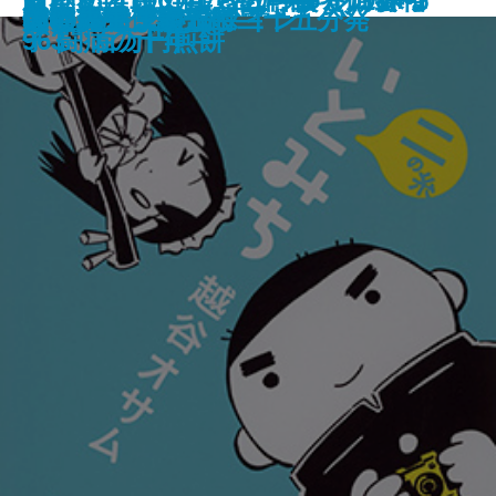
ジキルとハイド
国境越え
引擎／ENGINE
三匹のおっさん ふたたび
さいごの色街 飛田
ひらいて
奇貨
アスクレピオスの愛人
いとみち 二の糸
フランケンシュタイン
鋼の魂―僕僕先生―
赤猫異聞
その日東京駅五時二十五分発
ぼくの住まい論
犬とハモニカ
僕僕先生 零
た名句・名歌三〇〇
文明の起源―
963 百万円煎餅
子 闘病の十年―