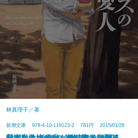
林真理子／著
新潮文庫 978-4-10-119123-2 781円 2015/01/28
新潮ことばの扉 教科書で出会っ
父という余分なもの―サルに探る
日本文学100年の名作第5巻1954-1
歌に私は泣くだらう―妻・河野裕