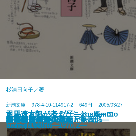
杉浦日向子／著
新潮文庫 978-4-10-114917-2 649円 2005/03/27
司馬遼太郎が考えたこと 6―エ
司馬遼太郎が考えたこと 5―エ
司馬遼太郎が考えたこと 4―エ
さようなら、ラブ子―yoshimoto
大黒屋光太夫〔下〕
ラッシュライフ
あらゆる場所に花束が……
阿修羅ガール
おとこ友達との会話
夜離れ
すべては一杯のコーヒーから
一日江戸人
天の夜曲―流転の海 第四部―
オトナ語の謎。
無伴奏
海辺のカフカ〔上〕
海辺のカフカ〔下〕
ヨーロッパ退屈日記
女たちよ！
格闘する者に○
ッセイ1972.4～1973.2―
ッセイ1970.2～1972.4―
ッセイ1968.9～1970.2―
banana.com6―