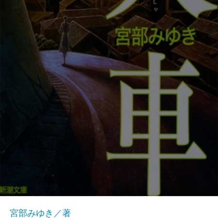
宮部みゆき／著