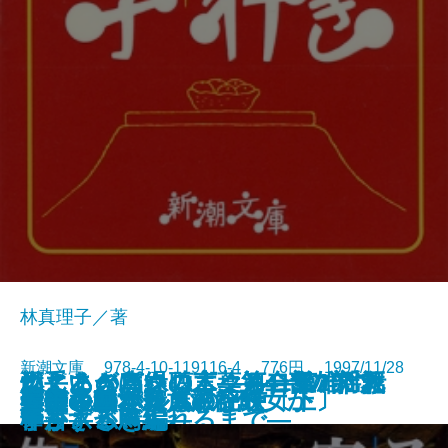
林真理子／著
新潮文庫 978-4-10-119116-4 776円 1997/11/28
燃えあがる緑の木―第二部 揺れ
燃えあがる緑の木―第一部 「救
こころの声を聴く―河合隼雄対話
両手いっぱいの言葉―413のアフ
ねじまき鳥クロニクル―第1部 泥
ねじまき鳥クロニクル―第2部
火車
再生の朝
不実な美女か貞淑な醜女か
薬指の標本
予告された殺人の記録
空の色紙
素晴らしき家族旅行
ストックホルムの密使〔上〕
ストックホルムの密使〔下〕
雀の手帖
人びとのかたち
ムーン・パレス
晏子〔三〕
晏子〔四〕
動く―
い主」が殴られるまで―
集―
ォリズム―
棒かささぎ編―
予言する鳥編―