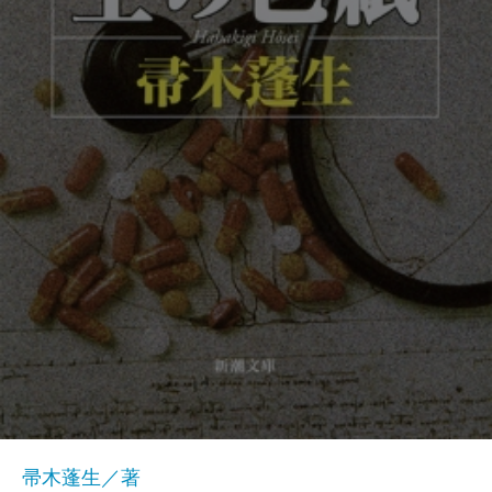
帚木蓬生／著