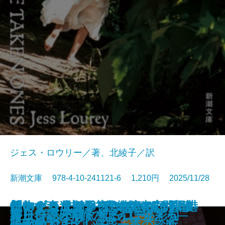
ジェス・ロウリー／著、北綾子／訳
新潮文庫 978-4-10-241121-6 1,210円 2025/11/28
「おかえり」と言える、その日ま
怪物の森─未解決事件捜査官ヴァ
コンビニ兄弟5─テンダネス門司港
このクリニックはつぶれます！2
創作する遺伝子─僕の体の70％は
想いをつなぐメス─俺たちは神じ
ほおずき、きゅっ─みとや・お瑛
アルネの事件簿─Strange life─
離婚弁護士 松岡紬
僕の人生には事件が起きない
春画で見るお江戸風俗考
僕の女を探しているんだ
かれが最後に書いた本
食いしん坊発明家
サンセット・パーク
終止符には早すぎる
新しい花が咲く─ぼんぼん彩句─
ループ・オブ・ザ・コード
ガリンペイロ
好日日記─季節のように生きる─
で─山岳遭難捜索の現場から─
ン・リード─
こがね村店─
─医療コンサル高柴一香の診断─
映画でできている─
ゃない3─
仕入帖─