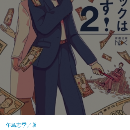
午鳥志季／著