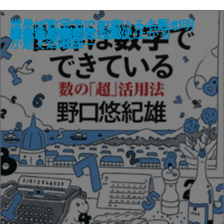
100回泣いても変わらないので恋
ご破算で願いましては―みとや・
世界は数字でできている―数の
ボケずに元気に80歳！―名医が明
モノクロの君に恋をする
荒神
笹の舟で海をわたる
一人っ子同盟
女たちの避難所
月光のスティグマ
豆の上で眠る
管見妄語 とんでもない奴
ガラスの靴
あしながおじさん
続あしながおじさん
おまえのすべてが燃え上がる
かぜまち美術館の謎便り
逢魔
特命金融捜査官
東大助手物語
することにした。
お瑛仕入帖―
「超」活用法―
かすその秘訣―