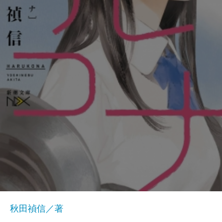
秋田禎信／著