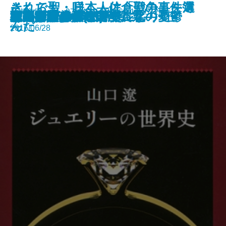
それでも、日本人は「戦争」を選
さくら聖・咲く―佐倉聖の事件簿
新潮文庫nex 978-4-10-180069-1 572円
流星ひとつ
雨のち晴れ、ところにより虹
月光の誘惑
残夢の骸―満州国演義九―
ウィニー・ザ・プー
チャイナ・メン
ジャングル・ブック
宇宙ヴァンパイアー
王の厨房―僕僕先生 零―
ハルコナ
ジュエリーの世界史
あのころのデパート
江戸川乱歩名作選
ゼツメツ少年
村上海賊の娘(一)
村上海賊の娘(二)
管見妄語 グローバル化の憂鬱
本屋さんのダイアナ
んだ
―
2016/06/28