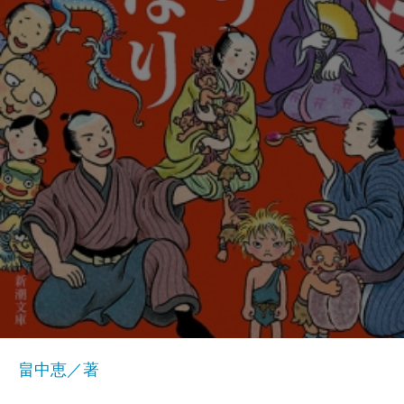
畠中恵／著