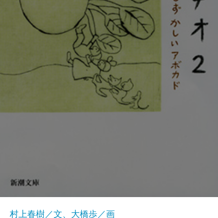
村上春樹／文、大橋歩／画