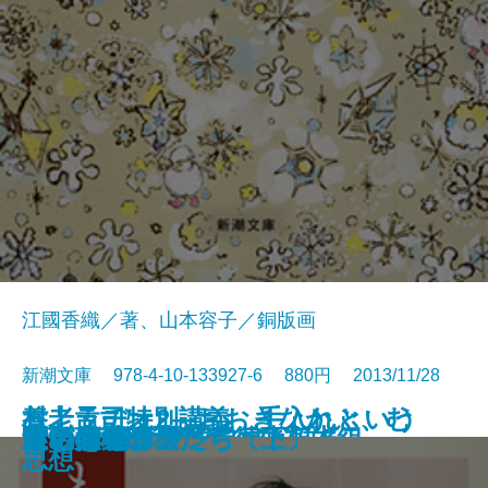
江國香織／著、山本容子／銅版画
新潮文庫 978-4-10-133927-6 880円 2013/11/28
村上ラヂオ2―おおきなかぶ、む
養老孟司特別講義 手入れという
大江健三郎 作家自身を語る
ゴランノスポン
寒灯・腐泥の果実
雪の練習生
闇の黒猫―北町奉行所朽木組―
想い出あずかります
通夜の情事
やなりいなり
雪だるまの雪子ちゃん
ものを創る
飲めば都
灰色の虹
いとみち
ヤノマミ
三十光年の星たち〔上〕
三十光年の星たち〔下〕
食い意地クン
カウントダウン
ずかしいアボカド―
思想