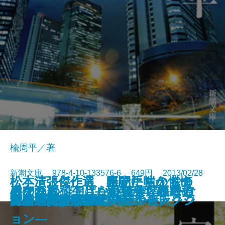
楡周平／著
新潮文庫 978-4-10-133576-6 649円 2013/02/28
松本清張傑作選 黒い手帖からの
松本清張傑作選 悪党たちの懺悔
松本清張傑作選 暗闇に嗤うドク
あなたの俳句はなぜ佳作どまりな
心の深みへ―「うつ社会」脱出の
引かれ者でござい―蓬莱屋帳外控
虚空の冠〔上〕―覇者たちの電子
虚空の冠〔下〕―覇者たちの電子
宮本武蔵(二)
サイン―佐藤優オリジナルセレク
妻の超然
渡りの足跡
月の恋人―Moon Lovers―
実験
写楽 閉じた国の幻〔上〕
写楽 閉じた国の幻〔下〕
三国志(一) 桃園の巻
三国志(二) 群星の巻
宮本武蔵(一)
録―浅田次郎オリジナルセレクシ
ター―海堂尊オリジナルセレクシ
姫路・新神戸 愛と野望の殺人
初陣―隠蔽捜査3.5―
のか
ために―
―
書籍戦争―
書籍戦争―
ション―
ョン―
ョン―