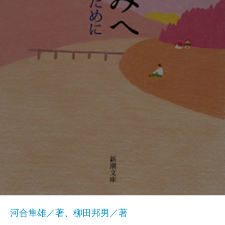
河合隼雄／著、柳田邦男／著