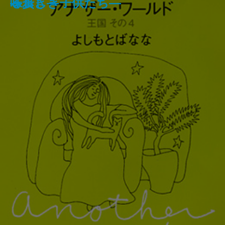
のアン・シリーズ11―
復書簡―
く―
―
る貧しき子供たち―
味歩き―