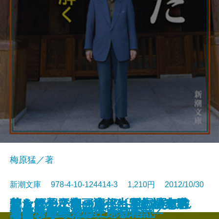
梅原猛／著
新潮文庫 978-4-10-124414-3 1,210円 2012/10/30
アンの想い出の日々〔下〕―赤毛
若き日の友情―辻邦生・北杜夫 往
葬られた王朝―古代出雲の謎を解
アナザー・ワールド―王国 その4
レンタルチャイルド―神に弄ばれ
焼き餃子と名画座―わたしの東京
最初の人間
母なる海から日本を読み解く
神の代理人
いまも、君を想う
幕末史
日本の聖域
ナニカアル
女信長
どうで死ぬ身の一踊り
風の海 迷宮の岸 十二国記
ふがいない僕は空を見た
月凍てる―人情江戸彩時記―
善人長屋
海底二万里〔上〕