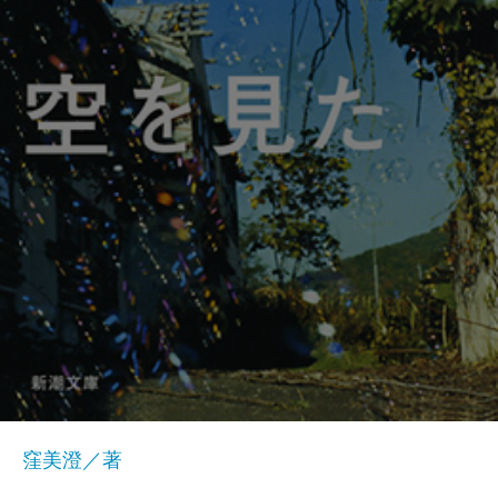
窪美澄／著