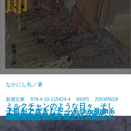
なかにし礼／著
新潮文庫 978-4-10-115424-4 693円 2003/09/28
ミルクチャンのような日々、そし
よしもとばななドットコム見参！
子供ができました―yoshimotoba
第二阿房列車
て妊娠!?―yoshimotobanana.co
峠〔上〕
峠〔中〕
峠〔下〕
パラダイス・サーティー〔上〕
パラダイス・サーティー〔下〕
長崎ぶらぶら節
五年の梅
春風ぞ吹く―代書屋五郎太参る―
剣客商売読本
北の海〔上〕
北の海〔下〕
やってみなはれ みとくんなはれ
仁淀川
サマータイム
博多学
腰痛放浪記 椅子がこわい
―yoshimotobanana.com―
nana.com3―
m2―