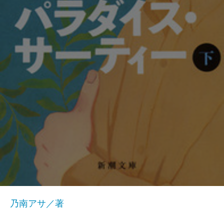
乃南アサ／著