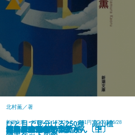
北村薫／著
ひと目で見分ける250種 高山植
新潮文庫 978-4-10-137328-7 781円 2003/06/28
黄泉びと知らず
てるてる坊主の照子さん〔上〕
てるてる坊主の照子さん〔中〕
てるてる坊主の照子さん〔下〕
ニッポンの猫
秘録 陸軍中野学校
嵐が丘
日はまた昇る
ビタミンF
リセット
村上ラヂオ
キッドナップ・ツアー
無人島に生きる十六人
陋巷に在り〔9〕眩の巻
おめでとう
りかさん
剣客商売 庖丁ごよみ
朗読者
浪漫的恋愛
物ポケット図鑑