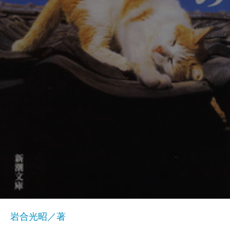
岩合光昭／著