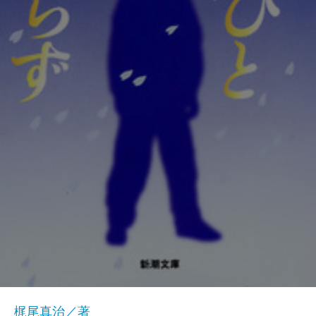
梶尾真治／著