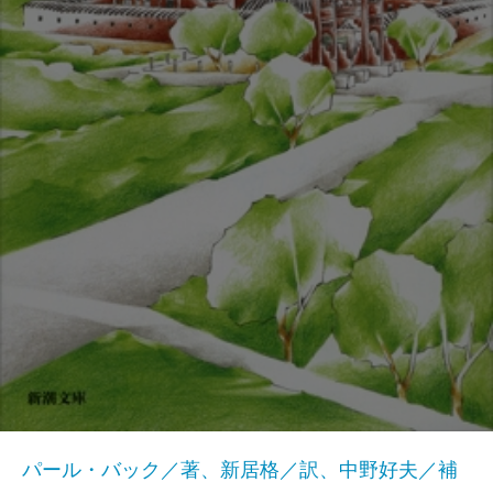
パール・バック／著、新居格／訳、中野好夫／補