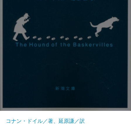
コナン・ドイル／著、延原謙／訳