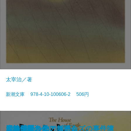
太宰治／著
新潮文庫 978-4-10-100606-2 506円
狭き門
天の夕顔
夕鶴・彦市ばなし
善悪の彼岸
バスカヴィル家の犬
盗賊
野火
博物誌
フランダースの犬
走れメロス
大地〔四〕
大地〔三〕
大地〔二〕
ジェーン・エア〔下〕
大地〔一〕
四つの署名
悪の華
シャーロック・ホームズの事件簿
少将滋幹の母
ドルジェル伯の舞踏会