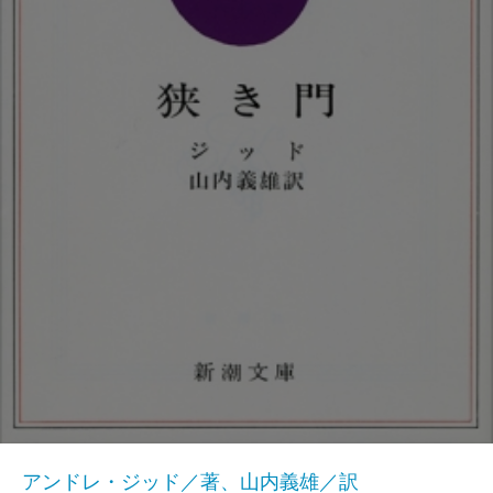
アンドレ・ジッド／著、山内義雄／訳