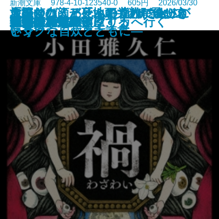
新潮文庫 978-4-10-123540-0 605円 2026/03/30
「読む力」と「地頭力」がいっき
旅のつばくろ、ふたたび─飛び立
原田マハ、アートの達人に会いに
名探偵の顔が良い2―謎解きはジ
大好きな人、死んでくれてありが
ドリトル先生アフリカへ行く
魔都シカモア
聖女の、遺産
重力アルケミック
最後の魔法
水─本の小説─
ブルー ハワイ
可哀想な蠅
禍
遠い声、遠い部屋
連続殺人鬼の妻
夜が少女を探偵にする
文豪の花嫁
戦慄
キツネ狩り
に身につく 東大読書
つ季節─
いく
ャンクな自炊とともに―
とう