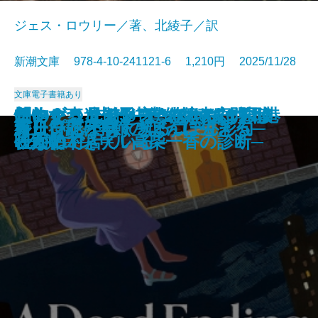
ジェス・ロウリー／著、北綾子／訳
新潮文庫 978-4-10-241121-6 1,210円 2025/11/28
文庫
電子書籍あり
「おかえり」と言える、その日ま
怪物の森─未解決事件捜査官ヴァ
コンビニ兄弟5─テンダネス門司港
このクリニックはつぶれます！2
創作する遺伝子─僕の体の70％は
想いをつなぐメス─俺たちは神じ
ほおずき、きゅっ─みとや・お瑛
アルネの事件簿─Strange life─
離婚弁護士 松岡紬
僕の人生には事件が起きない
春画で見るお江戸風俗考
僕の女を探しているんだ
かれが最後に書いた本
食いしん坊発明家
サンセット・パーク
終止符には早すぎる
新しい花が咲く─ぼんぼん彩句─
ループ・オブ・ザ・コード
ガリンペイロ
好日日記─季節のように生きる─
で─山岳遭難捜索の現場から─
ン・リード─
こがね村店─
─医療コンサル高柴一香の診断─
映画でできている─
ゃない3─
仕入帖─