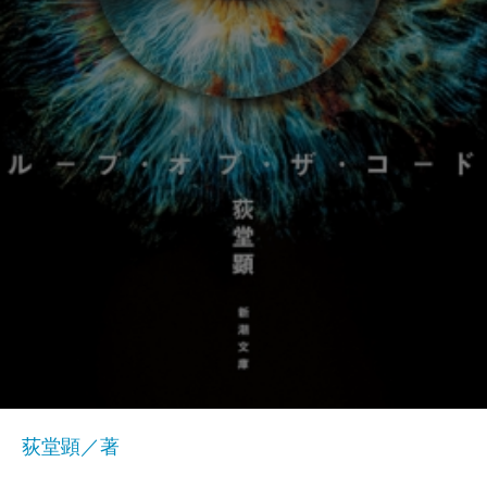
荻堂顕／著