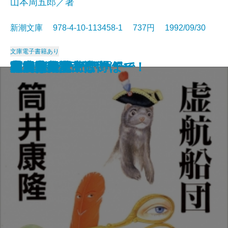
山本周五郎／著
新潮文庫 978-4-10-113458-1 737円 1992/09/30
文庫
電子書籍あり
本を読む女
魔術はささやく
クラインの壺
ベルリン飛行指令
こんなふうに死にたい
どんぐり民話館
賊将
夢のように日は過ぎて
マキアヴェッリ語録
与之助の花
虚航船団
井上成美
海馬
村上朝日堂 はいほー！
本居宣長〔上〕
本居宣長〔下〕
高円寺純情商店街
原っぱ
風雲海南記
状況曲線〔上〕