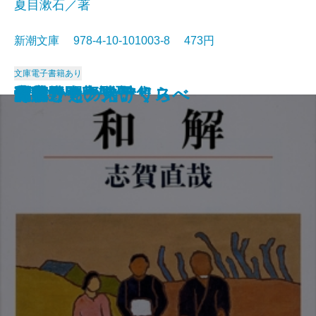
夏目漱石／著
新潮文庫 978-4-10-101003-8 473円
文庫
電子書籍あり
猟銃・闘牛
ヴェルレーヌ詩集
草枕
斜陽
高村光太郎詩集
歌行燈・高野聖
土
真実一路
老妓抄
坊っちゃん
和解
ヰタ・セクスアリス
出家とその弟子
にごりえ・たけくらべ
武蔵野
白痴
青年
雁
それから
門