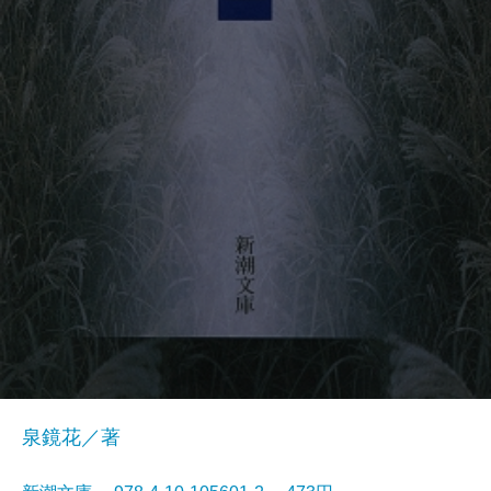
泉鏡花／著