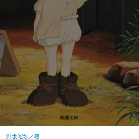
野坂昭如／著