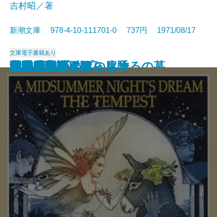
吉村昭／著
新潮文庫 978-4-10-111701-0 737円 1971/08/17
文庫
電子書籍あり
アメリカひじき・火垂るの墓
国盗り物語〔三〕
国盗り物語〔四〕
悪霊〔下〕
悪霊〔上〕
国盗り物語〔一〕
国盗り物語〔二〕
黒い画集
日常生活の冒険
戦艦武蔵
夏の夜の夢・あらし
青の時代
日本三文オペラ
青春の蹉跌
ボッコちゃん
点と線
城
眼の壁
船乗りクプクプの冒険
荒野のおおかみ