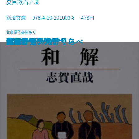
夏目漱石／著
新潮文庫 978-4-10-101003-8 473円
文庫
電子書籍あり
猟銃・闘牛
ヴェルレーヌ詩集
草枕
斜陽
高村光太郎詩集
歌行燈・高野聖
土
真実一路
老妓抄
坊っちゃん
和解
ヰタ・セクスアリス
出家とその弟子
にごりえ・たけくらべ
武蔵野
白痴
青年
雁
それから
門