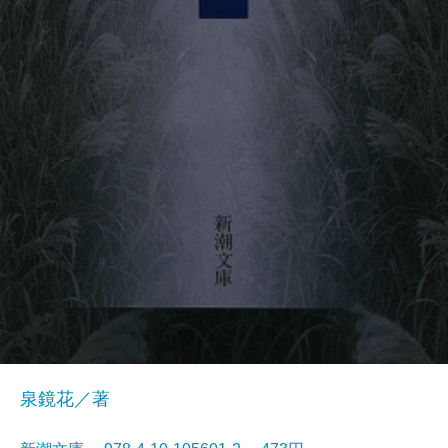
泉鏡花／著