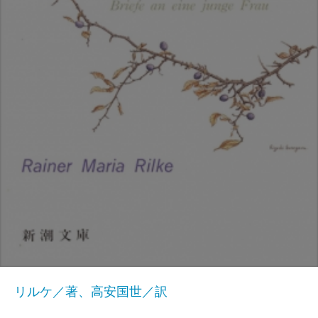
リルケ／著、高安国世／訳