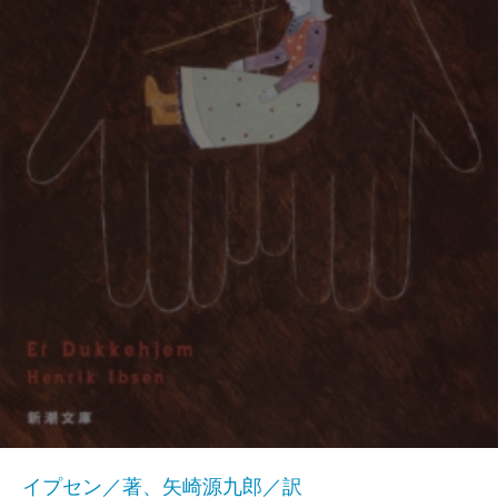
イプセン／著、矢崎源九郎／訳