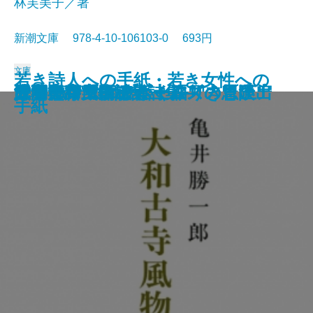
林芙美子／著
新潮文庫 978-4-10-106103-0 693円
文庫
若き詩人への手紙・若き女性への
人形の家
恐怖の谷
蟹工船・党生活者
マルテの手記
武蔵野夫人
緋色の研究
ツァラトストラかく語りき〔下〕
シャーロック・ホームズの帰還
サロメ・ウィンダミア卿夫人の扇
浮雲
大和古寺風物誌
シャーロック・ホームズの冒険
シャーロック・ホームズの思い出
ジェーン・エア〔上〕
ツァラトストラかく語りき〔上〕
武者小路実篤詩集
はつ恋
海潮音―上田敏訳詩集―
人間失格
手紙