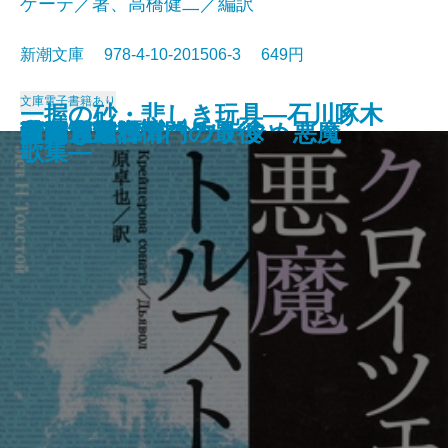
ゲーテ／著、高橋健二／編訳
新潮文庫 978-4-10-201506-3 649円
文庫
電子書籍あり
一握の砂・悲しき玩具―石川啄木
愛と死
絵のない絵本
田舎教師
変身
硝子戸の中
田園交響楽
倫敦塔・幻影の盾
光あるうち光の中を歩め
真理先生
ゲーテ格言集
クロイツェル・ソナタ 悪魔
行人
人間ぎらい
蒲団・重右衛門の最後
こころ
白鯨〔下〕
白鯨〔上〕
彼岸過迄
ぼく東綺譚
歌集―